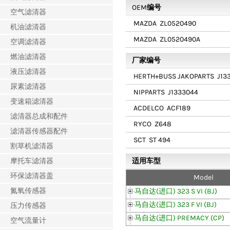
OEM编号
空气滤清器
MAZDA
ZL0520490
机油滤清器
MAZDA
ZL0520490A
空调滤清器
燃油滤清器
厂家编号
液压滤清器
HERTH+BUSS JAKOPARTS
J13
尿素滤清器
NIPPARTS
J1333044
变速箱滤清器
ACDELCO
ACF189
滤清器总成和配件
RYCO
Z648
滤清器传感器配件
SCT
ST 494
割草机滤清器
摩托车滤清器
适用车型
环保滤清器盖
Model
氮氧传感器
马自达(进口) 323 S VI (BJ)
马自达(进口) 323 F VI (BJ)
压力传感器
马自达(进口) PREMACY (CP)
空气流量计